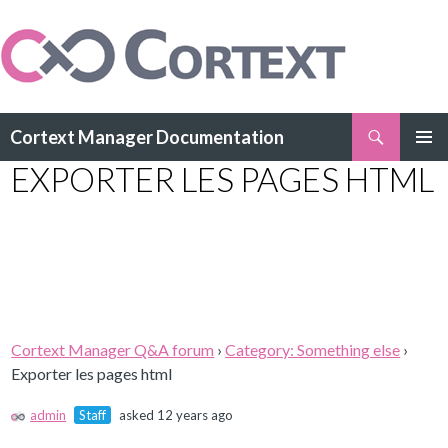
Search
Cortext Manager Documentation
SKIP
EXPORTER LES PAGES HTML
PRIMAR
TO
MENU
CONTENT
Cortext Manager Q&A forum
›
Category: Something else
›
Exporter les pages html
admin
Staff
asked 12 years ago