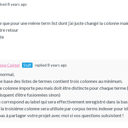
ked 8 years ago
ue que pour une même term list dont j’ai juste changé la colonne mai
tre retour
ée
ippe Cointet
Staff
replied 8 years ago
anormal,
de base des listes de termes contient trois colonnes au minimum.
e colonne importe peu mais doit être distincte pour chaque terme (l
isquent d’être fusionnées sinon)
 correspond au label qui sera effectivement enregistré dans la ba
la troisième colonne sera utilisée par corpus terms indexer pour id
as à partager votre projet avec moi si vos questions subsistent !