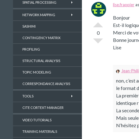
SPATIAL PROCESSING
lise.frappier
as
NETWORK MAPPING
Bonjour
Est-il logiq
SASHIMI
Merci de vo
0
CONTINGENCY MATRIX
Bonne journ
Lise
PROFILING
STRUCTURAL ANALYSIS
Jean-Phil
TOPIC MODELING
non, c’est 
CORRESPONDANCE ANALYSIS
le format 
La premièr
TOOLS
identique r
CITE CORTEXT MANAGER
La seconde
Mais seule 
VIDEO TUTORIALS
N’hésitez p
TRAINING MATERIALS