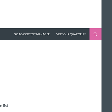
SKIP TO CONTENT
GO TO CORTEXT MANAGER
VISIT OUR Q&A FORUM
 list